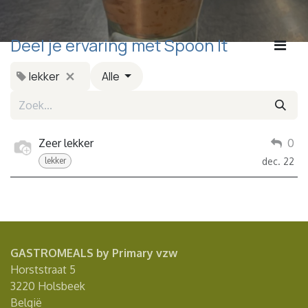
Deel je ervaring met Spoon It
lekker
Alle
Zeer lekker
0
lekker
dec. 22
GASTROMEALS by Primary vzw
Horststraat 5
3220 Holsbeek
België