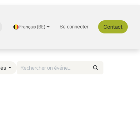
Contact
Découvrez Gastromeals
Se connecter
Français (BE)
sés