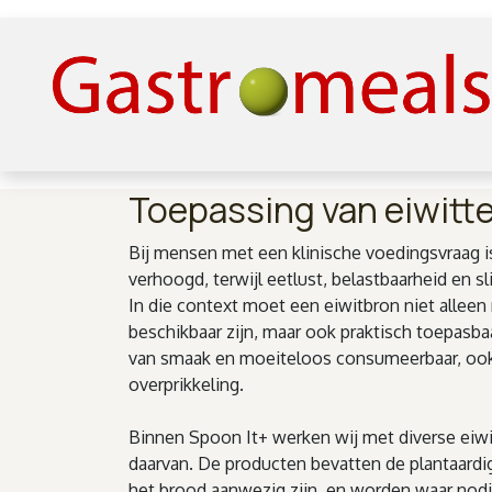
Overslaan naar inhoud
Toepassing van eiwitte
Bij mensen met een klinische voedingsvraag i
verhoogd, terwijl eetlust, belastbaarheid en sl
In die context moet een eiwitbron niet alleen 
beschikbaar zijn, maar ook praktisch toepasbaar
van smaak en moeiteloos consumeerbaar, ook
overprikkeling.
Binnen Spoon It+ werken wij met diverse eiw
daarvan. De producten bevatten de plantaardig
het brood aanwezig zijn, en worden waar nod