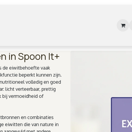
Bestellen
Onze oplossingen
Toepassingen
n in Spoon It+
s de eiwitbehoefte vaak
ikfunctie beperkt kunnen zijn.
nutritioneel volledig en goed
: licht verteerbaar, prettig
 bij vermoeidheid of
itbronnen en combinaties
e eiwitten die van nature in
ig aangevuld met andere