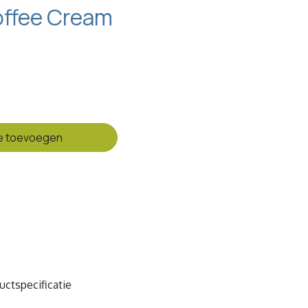
offee Cream
e toevoegen
uctspecificatie