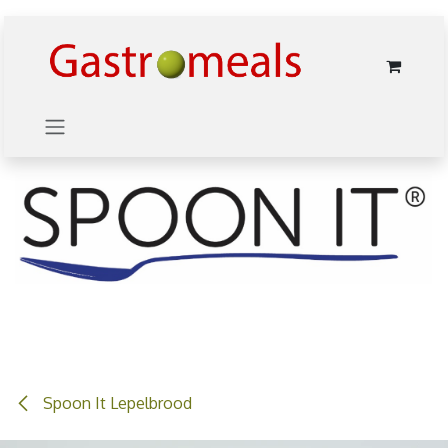
Overslaan naar inhoud
Spoon It Lepelbrood