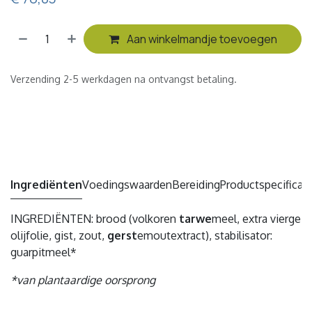
Aan winkelmandje toevoegen
Verzending 2-5 werkdagen na ontvangst betaling.
Ingrediënten
Voedingswaarden
Bereiding
Productspecificati
INGREDIËNTEN: brood (volkoren
tarwe
meel, extra vierge
olijfolie, gist, zout,
gerst
emoutextract), stabilisator:
guarpitmeel*
*van plantaardige oorsprong