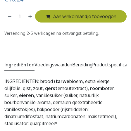
Aan winkelmandje toevoegen
Verzending 2-5 werkdagen na ontvangst betaling.
Ingrediënten
Voedingswaarden
Bereiding
Productspecificati
INGREDIËNTEN: brood (
tarwe
bloem, extra vierge
olijfolie, gist, zout,
gerst
emoutextract),
roomb
oter,
suiker,
eieren
, vanillesuiker (suiker, natuurlijk
bourbonvanille-aroma, gemalen geëxtraheerde
vanillestokjes), bakpoeder (rijsmiddelen:
dinatriumdifosfaat, natriumcarbonaten; maïszetmeel),
stabilisator: guarpitmeel*