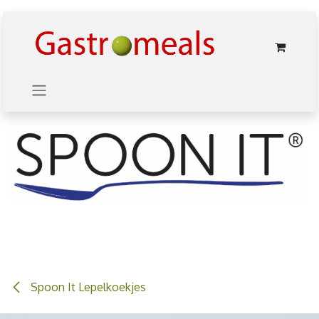
Overslaan naar inhoud
Spoon It Lepelkoekjes