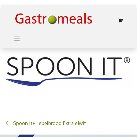
Overslaan naar inhoud
Spoon It+ Lepelbrood Extra eiwit