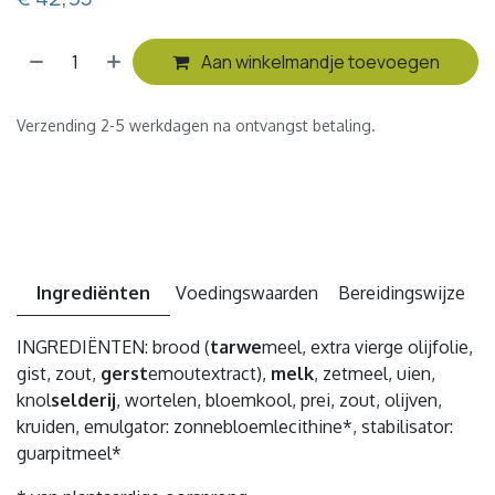
Aan winkelmandje toevoegen
Verzending 2-5 werkdagen na ontvangst betaling.
Ingrediënten
Voedingswaarden
Bereidingswijze
INGREDIËNTEN: brood (
tarwe
meel, extra vierge olijfolie,
gist, zout,
gerst
emoutextract),
melk
, zetmeel, uien,
knol
selderij
, wortelen, bloemkool, prei, zout, olijven,
kruiden, emulgator: zonnebloemlecithine*, stabilisator:
guarpitmeel*