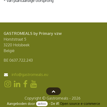
* van plantaardige oorsprong
GASTROMEALS by Primary vzw
Horststraat 5
3220 Holsbeek
België
BE 0637.722.243
info@gastromeals.eu
Copyright © Gastromeals - 2026
Aangeboden door
- De #1
Open source e-commerce